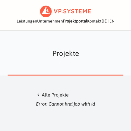
Leistungen
Unternehmen
Projektportal
Kontakt
DE
|
EN
Projekte
Alle Projekte
chevron_left
Error: Cannot find job with id