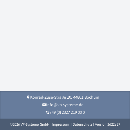
Konrad-Zuse-Straße 10,
44801
Bochum
location_on
info@vp-systeme.de
mail
+49 (0) 2327 219 00 0
phone_in_talk
©
2026
VP-Systeme GmbH |
Impressum
|
Datenschutz
| Version
3d22a27