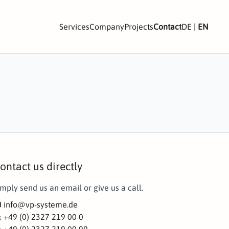
Services
Company
Projects
Contact
DE
|
EN
ontact us directly
imply send us an email or give us a call.
info@vp-systeme.de
l
+49 (0) 2327 219 00 0
alk