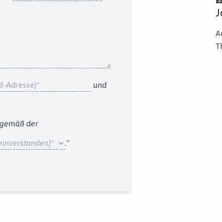
fa
J
A
T
und
 gemäß der
."