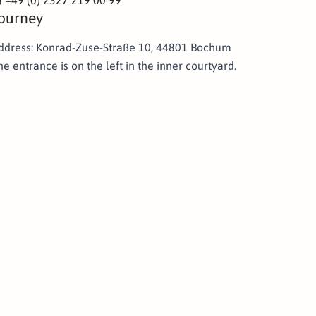
+49 (0) 2327 219 00 99
x
ourney
ddress: Konrad-Zuse-Straße 10, 44801 Bochum
he entrance is on the left in the inner courtyard.